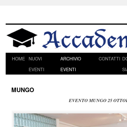
HOME
NUOVI
ARCHIVIO
CONTATTI
D
Vai
EVENTI
EVENTI
S
al
contenuto
MUNGO
EVENTO MUNGO 25 OTTO