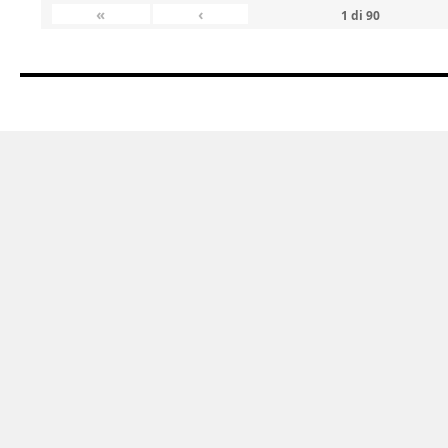
«
‹
1
di
90